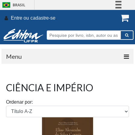
BRASIL
Simplifique!
Entre ou
cadastre-se
.
Comunica BR
Participe
Acesso à informação
Legislação
Menu
Canais
CIÊNCIA E IMPÉRIO
Ordenar por: