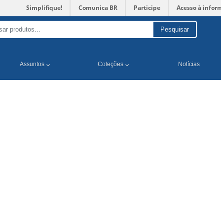
Simplifique!
Comunica BR
Participe
Acesso à infor
Pesquisar
Assuntos
Coleções
Notícias