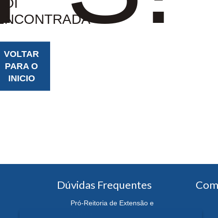
FOI
ENCONTRADA
VOLTAR
PARA O
INICIO
Dúvidas Frequentes
Com
Pró-Reitoria de Extensão e
Cultura