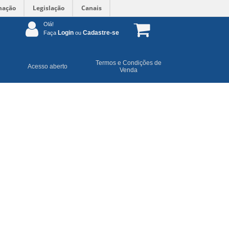
mação
Legislação
Canais
Olá!
Login
Cadastre-se
Faça
ou
Termos e Condições de
Acesso aberto
Venda