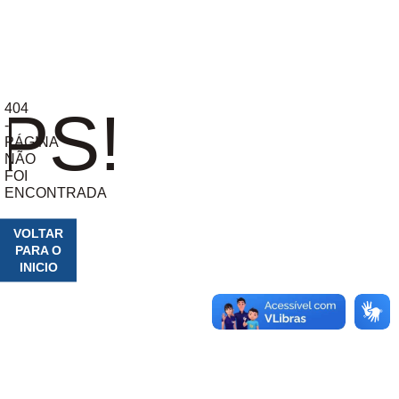
404
PS!
-
PÁGINA
NÃO
FOI
ENCONTRADA
VOLTAR
PARA O
INICIO