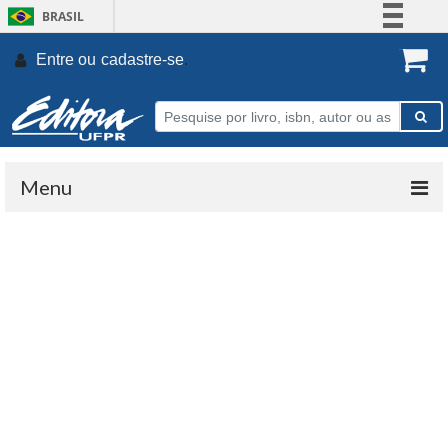
BRASIL
Simplifique!
Entre ou
cadastre-se
.
Comunica BR
Participe
Acesso à informação
Legislação
Menu
Canais