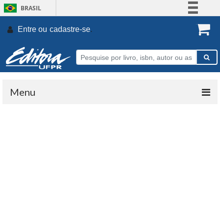
BRASIL
Simplifique!
Entre ou
cadastre-se
.
Comunica BR
Participe
Acesso à informação
Legislação
Menu
Canais