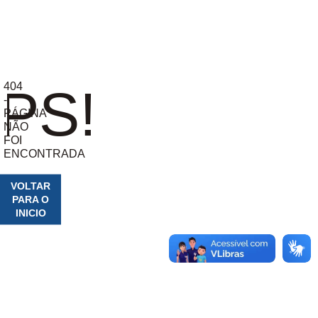
404
PS!
-
PÁGINA
NÃO
FOI
ENCONTRADA
VOLTAR
PARA O
INICIO