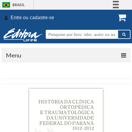
BRASIL
Simplifique!
Entre ou
cadastre-se
.
Comunica BR
Participe
Acesso à informação
Legislação
Menu
Canais