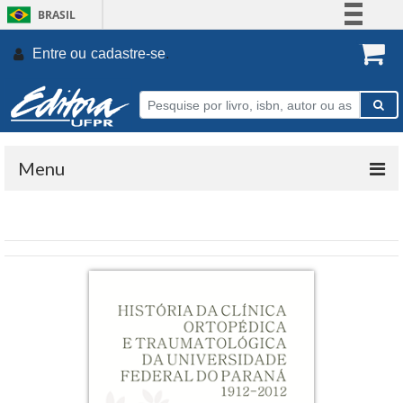
BRASIL
Simplifique!
Entre ou
cadastre-se
.
Comunica BR
Participe
Acesso à informação
Legislação
Menu
Canais