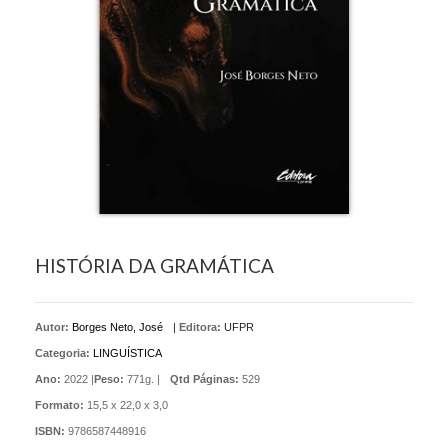
HISTÓRIA DA GRAMÁTICA
Autor:
Borges Neto, José
|
Editora:
UFPR
Categoria:
LINGUÍSTICA
Ano:
2022 |
Peso:
771g. |
Qtd Páginas:
529
Formato:
15,5 x 22,0 x 3,0
ISBN:
9786587448916