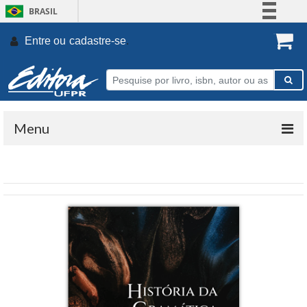
BRASIL
Simplifique!
Entre ou
cadastre-se
.
Comunica BR
Participe
Acesso à informação
Legislação
Menu
Canais