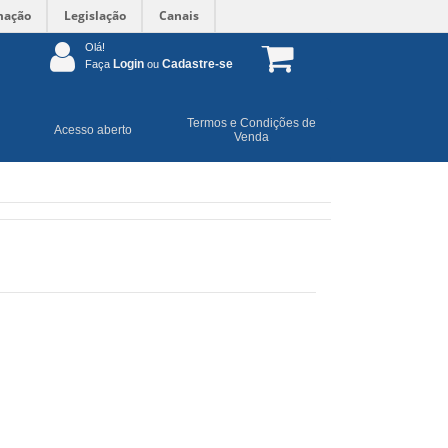
mação
Legislação
Canais
Olá!
Login
Cadastre-se
Faça
ou
Termos e Condições de
Acesso aberto
Venda