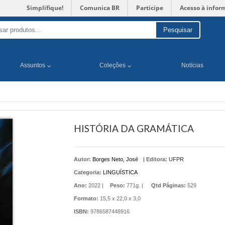
Simplifique!
Comunica BR
Participe
Acesso à infor
Pesquisar
Assuntos
Coleções
Notícias
HISTÓRIA DA GRAMÁTICA
Autor:
Borges Neto, José
|
Editora:
UFPR
Categoria:
LINGUÍSTICA
Ano:
2022 |
Peso:
771g. |
Qtd Páginas:
529
Formato:
15,5 x 22,0 x 3,0
ISBN:
9786587448916