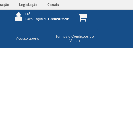
mação
Legislação
Canais
Olá!
Login
Cadastre-se
Faça
ou
Termos e Condições de
Acesso aberto
Venda