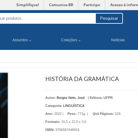
Simplifique!
Comunica BR
Participe
Acesso à infor
Pesquisar
Assuntos
Coleções
Notícias
HISTÓRIA DA GRAMÁTICA
Autor:
Borges Neto, José
|
Editora:
UFPR
Categoria:
LINGUÍSTICA
Ano:
2022 |
Peso:
771g. |
Qtd Páginas:
529
Formato:
15,5 x 22,0 x 3,0
ISBN:
9786587448916