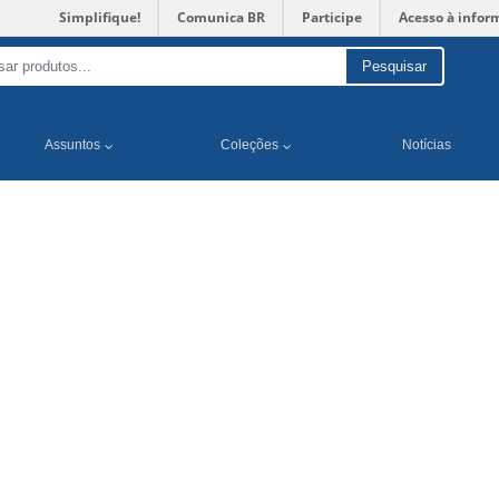
Simplifique!
Comunica BR
Participe
Acesso à infor
Pesquisar
Assuntos
Coleções
Notícias