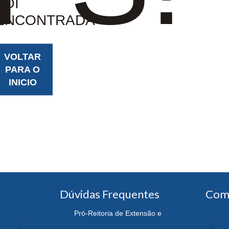
FOI
ENCONTRADA
VOLTAR
PARA O
INICIO
Dúvidas Frequentes
Com
Pró-Reitoria de Extensão e
Cultura