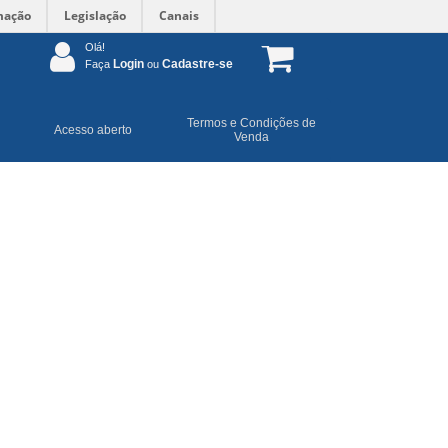
mação
Legislação
Canais
Olá!
Login
Cadastre-se
Faça
ou
Termos e Condições de
Acesso aberto
Venda