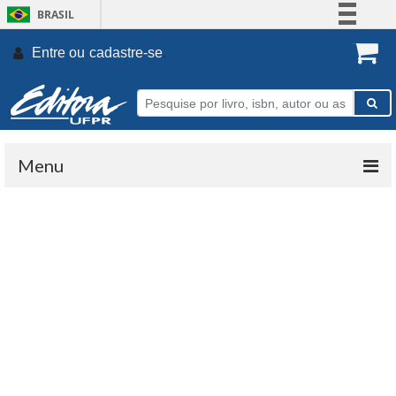
BRASIL
Simplifique!
Entre ou
cadastre-se
.
Comunica BR
Participe
Acesso à informação
Legislação
Menu
Canais