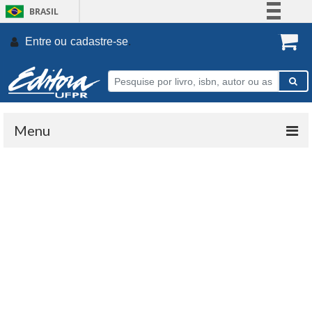
BRASIL
Simplifique!
Entre ou
cadastre-se
.
Comunica BR
Participe
Acesso à informação
Legislação
Menu
Canais