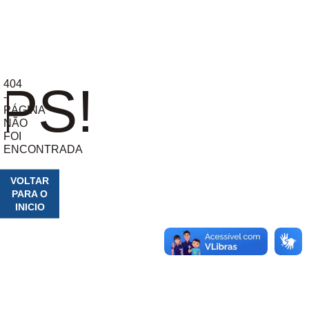
404
PS!
-
PÁGINA
NÃO
FOI
ENCONTRADA
VOLTAR
PARA O
INICIO