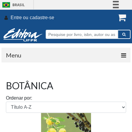
BRASIL
Simplifique!
Entre ou
cadastre-se
.
Comunica BR
Participe
Acesso à informação
Legislação
Menu
Canais
BOTÂNICA
Ordenar por: