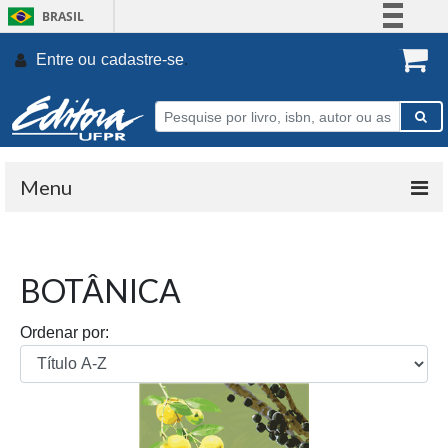
BRASIL
Simplifique!
Entre ou
cadastre-se
.
Comunica BR
Participe
Acesso à informação
Legislação
Menu
Canais
BOTÂNICA
Ordenar por: