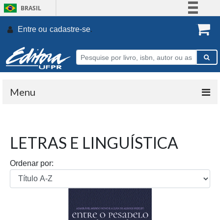
BRASIL
Simplifique!
Entre ou
cadastre-se
.
Comunica BR
Participe
Acesso à informação
Legislação
Menu
Canais
LETRAS E LINGUÍSTICA
Ordenar por: