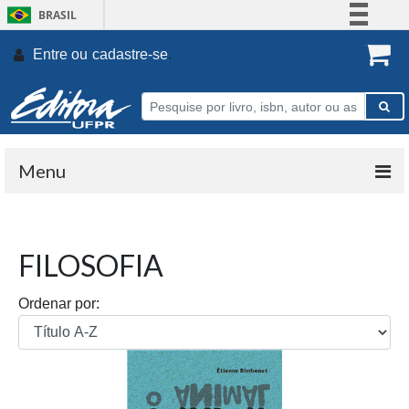
BRASIL
Simplifique!
Entre ou
cadastre-se
.
Comunica BR
Participe
Acesso à informação
Legislação
Menu
Canais
FILOSOFIA
Ordenar por: