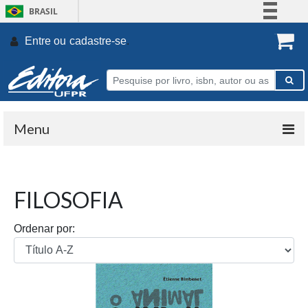
BRASIL
Simplifique!
Entre ou
cadastre-se
.
Comunica BR
Participe
Acesso à informação
Legislação
Menu
Canais
FILOSOFIA
Ordenar por: