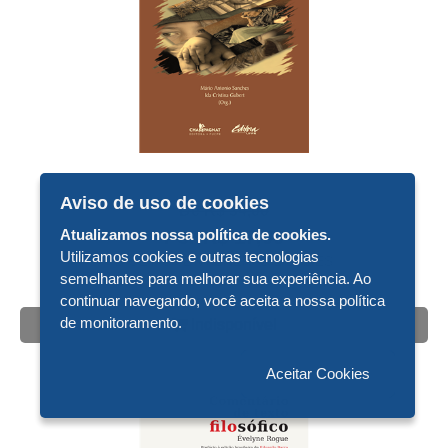
Aviso de uso de cookies
De R$ 34,00
Por R$ 17,00
Atualizamos nossa política de cookies.
Utilizamos cookies e outras tecnologias
BIOÉTICA E VULNERABILIDADES
semelhantes para melhorar sua experiência. Ao
continuar navegando, você aceita a nossa política
de monitoramento.
Indisponível
Aceitar Cookies