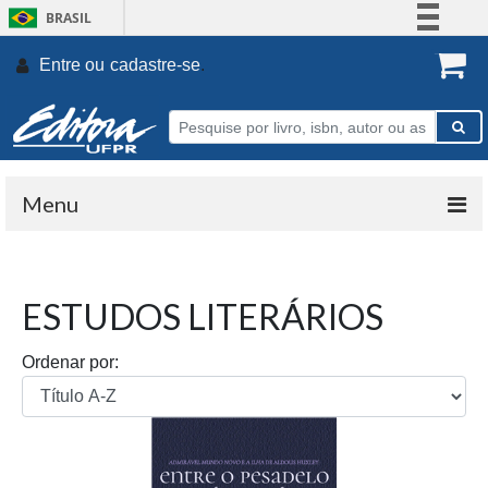
BRASIL
Simplifique!
Entre ou
cadastre-se
.
Comunica BR
Participe
Acesso à informação
Legislação
Menu
Canais
ESTUDOS LITERÁRIOS
Ordenar por: