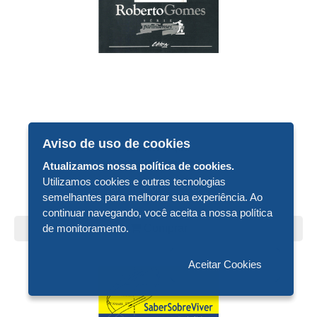
Aviso de uso de cookies
De R$ 14,00
Por R$ 7,00
Atualizamos nossa política de cookies.
Utilizamos cookies e outras tecnologias
ROBERTO GOMES
semelhantes para melhorar sua experiência. Ao
continuar navegando, você aceita a nossa política
Comprar
de monitoramento.
Aceitar Cookies