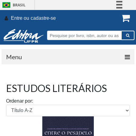
BRASIL
Simplifique!
Entre ou
cadastre-se
.
Comunica BR
Participe
Acesso à informação
Legislação
Menu
Canais
ESTUDOS LITERÁRIOS
Ordenar por: