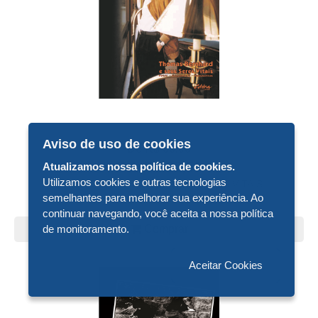
Aviso de uso de cookies
De R$ 65,00
Por R$ 32,50
Atualizamos nossa política de cookies.
Utilizamos cookies e outras tecnologias
THOMAS BERNHARD E SEUS SERES VITAIS
semelhantes para melhorar sua experiência. Ao
continuar navegando, você aceita a nossa política
de monitoramento.
Comprar
Aceitar Cookies