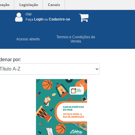
mação
Legislação
Canais
Olá!
Login
Cadastre-se
Faça
ou
Termos e Condições de
Acesso aberto
Venda
denar por: