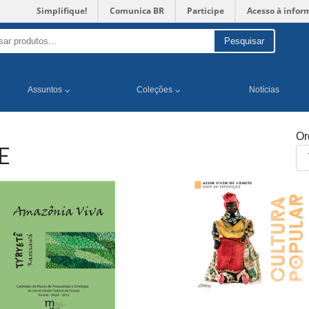
Simplifique!
Comunica BR
Participe
Acesso à infor
Pesquisar
Assuntos
Coleções
Notícias
Or
E