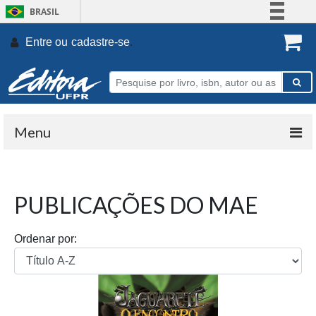
BRASIL
Simplifique!
Entre ou
cadastre-se
.
Comunica BR
Participe
Acesso à informação
Legislação
Menu
Canais
PUBLICAÇÕES DO MAE
Ordenar por: