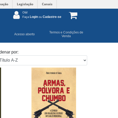
mação
Legislação
Canais
Olá!
Login
Cadastre-se
Faça
ou
Termos e Condições de
Acesso aberto
Venda
denar por: