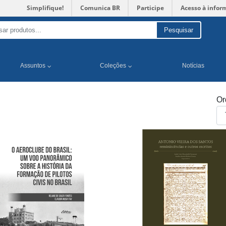
Simplifique!
Comunica BR
Participe
Acesso à infor
Pesquisar
Assuntos
Coleções
Notícias
Or