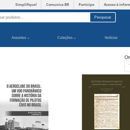
Simplifique!
Comunica BR
Participe
Acesso à infor
Pesquisar
Assuntos
Coleções
Notícias
Or