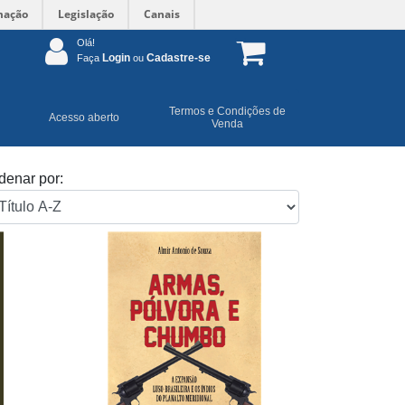
mação
Legislação
Canais
Olá!
Login
Cadastre-se
Faça
ou
Termos e Condições de
Acesso aberto
Venda
denar por: