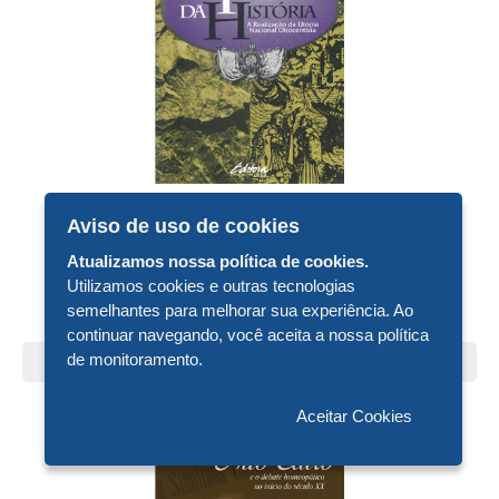
Aviso de uso de cookies
De R$ 30,00
Por R$ 15,00
Atualizamos nossa política de cookies.
Utilizamos cookies e outras tecnologias
NA POÉTICA DA HISTÓRIA
semelhantes para melhorar sua experiência. Ao
continuar navegando, você aceita a nossa política
de monitoramento.
Comprar
Aceitar Cookies