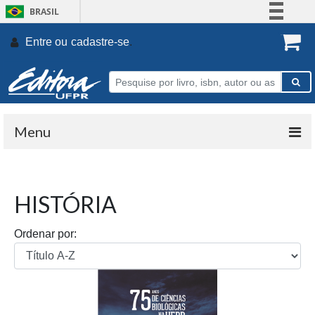
BRASIL
Simplifique!
Entre ou
cadastre-se
.
Comunica BR
Participe
Acesso à informação
Legislação
Menu
Canais
HISTÓRIA
Ordenar por: