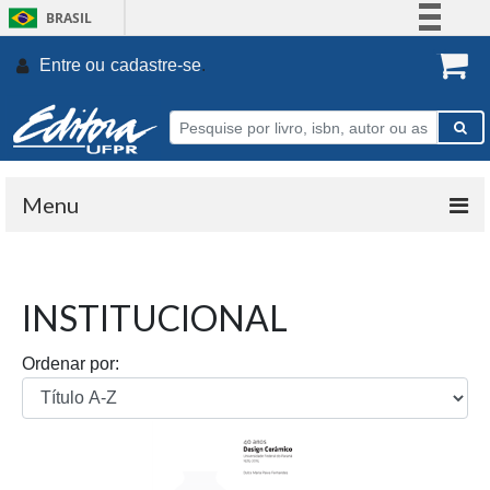
BRASIL
Simplifique!
Entre ou
cadastre-se
.
Comunica BR
Participe
Acesso à informação
Legislação
Menu
Canais
INSTITUCIONAL
Ordenar por: