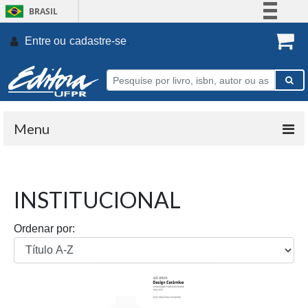
BRASIL
Simplifique!
Entre ou
cadastre-se
.
Comunica BR
Participe
Acesso à informação
Legislação
Menu
Canais
INSTITUCIONAL
Ordenar por: