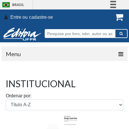
BRASIL
Simplifique!
Entre ou
cadastre-se
.
Comunica BR
Participe
Acesso à informação
Legislação
Menu
Canais
INSTITUCIONAL
Ordenar por: