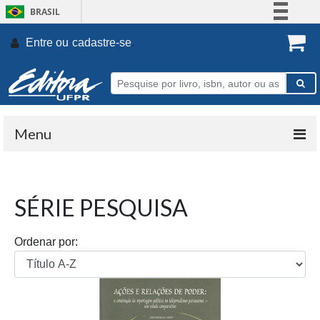
BRASIL
Simplifique!
Entre ou
cadastre-se
.
Comunica BR
Participe
Acesso à informação
Legislação
Menu
Canais
SÉRIE PESQUISA
Ordenar por: