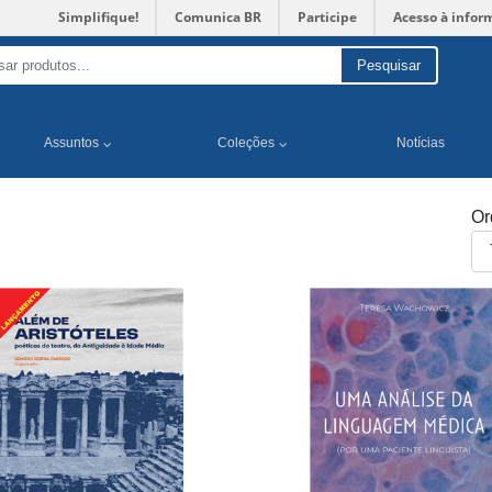
Simplifique!
Comunica BR
Participe
Acesso à infor
Pesquisar
Assuntos
Coleções
Notícias
Or