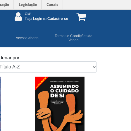
mação
Legislação
Canais
Olá!
Login
Cadastre-se
Faça
ou
Termos e Condições de
Acesso aberto
Venda
denar por: