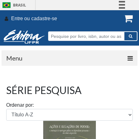
BRASIL
Simplifique!
Entre ou
cadastre-se
.
Comunica BR
Participe
Acesso à informação
Legislação
Menu
Canais
SÉRIE PESQUISA
Ordenar por: