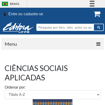
BRASIL
Simplifique!
Entre ou
cadastre-se
.
Comunica BR
Participe
Acesso à informação
Legislação
Menu
Canais
CIÊNCIAS SOCIAIS
APLICADAS
Ordenar por: