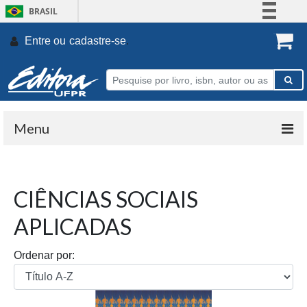
BRASIL
Simplifique!
Entre ou
cadastre-se
.
Comunica BR
Participe
Acesso à informação
Legislação
Menu
Canais
CIÊNCIAS SOCIAIS
APLICADAS
Ordenar por: