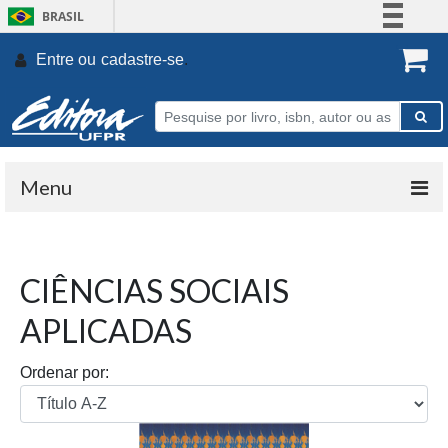
BRASIL
Simplifique!
Entre ou
cadastre-se
.
Comunica BR
Participe
Acesso à informação
Legislação
Menu
Canais
CIÊNCIAS SOCIAIS
APLICADAS
Ordenar por: